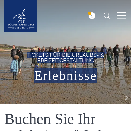
Suchen
Insel Sylt
MELDUNG
TICKETS FÜR DIE URLAUBS- &
FREIZEITGESTALTUNG
Erlebnisse
Einleitung
Buchen Sie Ihr