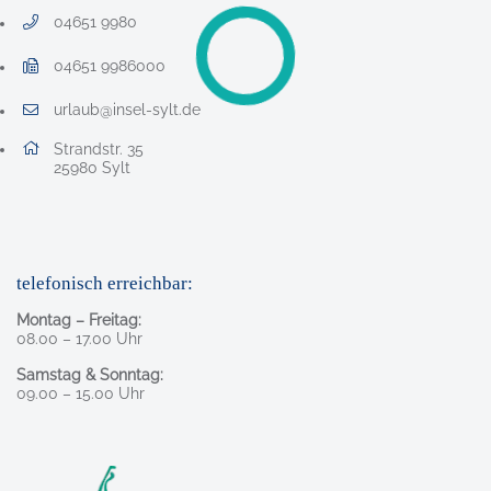
04651 9980
Telefonnummer: 0 4 6 5 1 9 9 8 0
04651 9986000
Faxnummer: 0 4 6 5 1 9 9 8 6 0 0 0
urlaub@insel-sylt.de
E-Mail Adresse: urlaub@insel-sylt.de
Adresse:
Strandstr. 35
, 2 5 9 8 0
25980
Sylt
telefonisch erreichbar:
Montag – Freitag:
08.00 – 17.00 Uhr
Samstag & Sonntag:
09.00 – 15.00 Uhr