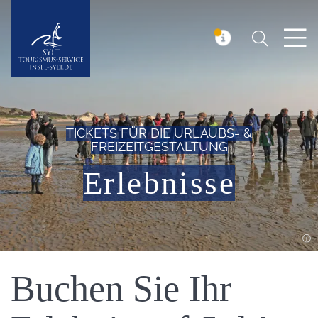
Suchen
Insel Sylt
MELDUNG
TICKETS FÜR DIE URLAUBS- &
FREIZEITGESTALTUNG
Erlebnisse
Einleitung
Buchen Sie Ihr