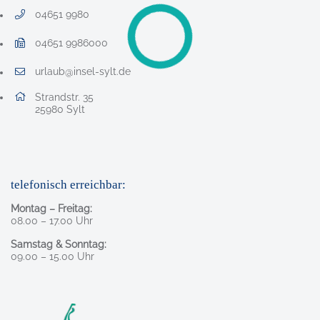
04651 9980
Telefonnummer: 0 4 6 5 1 9 9 8 0
04651 9986000
Faxnummer: 0 4 6 5 1 9 9 8 6 0 0 0
urlaub@insel-sylt.de
E-Mail Adresse: urlaub@insel-sylt.de
Adresse:
Strandstr. 35
, 2 5 9 8 0
25980
Sylt
telefonisch erreichbar:
Montag – Freitag:
08.00 – 17.00 Uhr
Samstag & Sonntag:
09.00 – 15.00 Uhr