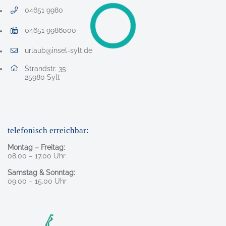
04651 9980
Telefonnummer: 0 4 6 5 1 9 9 8 0
04651 9986000
Faxnummer: 0 4 6 5 1 9 9 8 6 0 0 0
urlaub@insel-sylt.de
E-Mail Adresse: urlaub@insel-sylt.de
Adresse:
Strandstr. 35
, 2 5 9 8 0
25980
Sylt
telefonisch erreichbar:
Montag – Freitag:
08.00 – 17.00 Uhr
Samstag & Sonntag:
09.00 – 15.00 Uhr