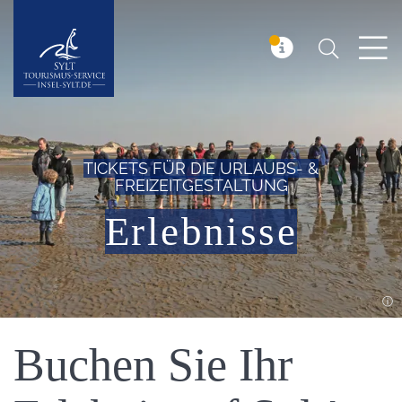
Suchen
Insel Sylt
MELDUNG
TICKETS FÜR DIE URLAUBS- &
FREIZEITGESTALTUNG
Erlebnisse
Einleitung
Buchen Sie Ihr